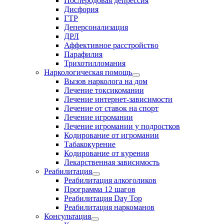
Послеродовая депрессия
Дисфория
ГТР
Деперсонализация
ДРЛ
Аффективное расстройство
Парафилия
Трихотилломания
Наркологическая помощь
Вызов нарколога на дом
Лечение токсикомании
Лечение интернет-зависимости
Лечение от ставок на спорт
Лечение игромании
Лечение игромании у подростков
Кодирование от игромании
Табакокурение
Кодирование от курения
Лекарственная зависимость
Реабилитация
Реабилитация алкоголиков
Программа 12 шагов
Реабилитация Day Top
Реабилитация наркоманов
Консультация