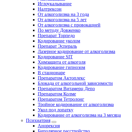
Иглоукалывание
Налтрексон
От алкоголизма на 3 года
От алкоголизма на 5 лет
От алкоголизма с провокацией
По методу Довженко
Препарат Торпедо
Кодирование уколом
Препарат Эспераль
Лазерное кодирование от алкоголизма
Кодирование SIT
Химзащита от алкоголя
Кодирование гипнозом
В стационаре
Препаратом Актоплекс
Блокада от алкогольной зависимости
Препаратом Витамерц Депо
Препаратом Колме
Препаратом Тетролонг
Тройное кодирование от алкоголизма
Укол под лопатку
Кодирование от алкоголизма на 3 месяца
Психиатрия
Анорексия
Биполярное расстройство