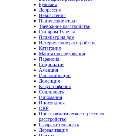
Булимия
Депрессия
Неврастения
Панические атаки
Тревожное расстройство
Синдром Туретта
Психиатр на дом
Истерические расстройства
Кататония
Мания преследования
Паранойя
Социопатия
Аменция
Галлюцинации
Деменция
Клаустрофобия
Сонливость
Гипомания
Ипохондрия
ОКР
Посттравматическое стрессовое
расстройство
Раздражительность
Дереализация
Психоз