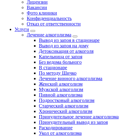
Лицензии
Вакансии
Фото клиники
Конфиденциальность
Отказ от ответственности
Услуги
Лечение алкоголизма
Вывод из запоя в стационаре
Вывод из запоя на дому
Детоксикация от алкоголя
Капельница от запоя
Без ведома больного
В стационаре
По методу Шичко
Лечение винного алкоголизма
Женский алкоголизм
Мужской алкоголизм
Пивной алкоголизма
Подростковый алкоголизм
Старческий алкоголизм
Хронический алкоголизм
Принудительное лечение алкоголизма
Принудительный вывод из запоя
Раскодирование
Укол от алкоголизма