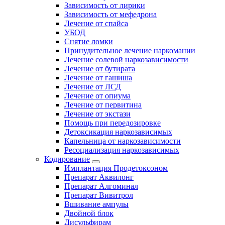
Зависимость от лирики
Зависимость от мефедрона
Лечение от спайса
УБОД
Снятие ломки
Принудительное лечение наркомании
Лечение солевой наркозависимости
Лечение от бутирата
Лечение от гашиша
Лечение от ЛСД
Лечение от опиума
Лечение от первитина
Лечение от экстази
Помощь при передозировке
Детоксикация наркозависимых
Капельница от наркозависимости
Ресоциализация наркозависимых
Кодирование
Имплантация Продетоксоном
Препарат Аквилонг
Препарат Алгоминал
Препарат Вивитрол
Вшивание ампулы
Двойной блок
Дисульфирам