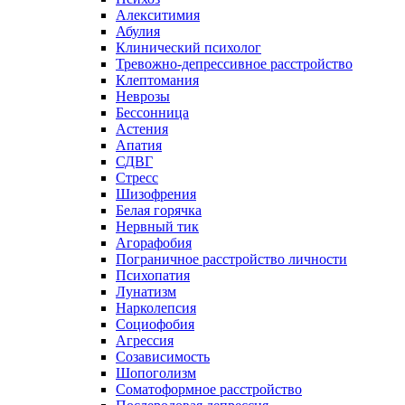
Алекситимия
Абулия
Клинический психолог
Тревожно-депрессивное расстройство
Клептомания
Неврозы
Бессонница
Астения
Апатия
СДВГ
Стресс
Шизофрения
Белая горячка
Нервный тик
Агорафобия
Пограничное расстройство личности
Психопатия
Лунатизм
Нарколепсия
Социофобия
Агрессия
Созависимость
Шопоголизм
Соматоформное расстройство