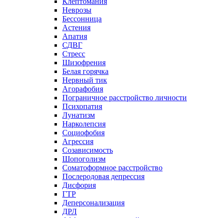
Клептомания
Неврозы
Бессонница
Астения
Апатия
СДВГ
Стресс
Шизофрения
Белая горячка
Нервный тик
Агорафобия
Пограничное расстройство личности
Психопатия
Лунатизм
Нарколепсия
Социофобия
Агрессия
Созависимость
Шопоголизм
Соматоформное расстройство
Послеродовая депрессия
Дисфория
ГТР
Деперсонализация
ДРЛ