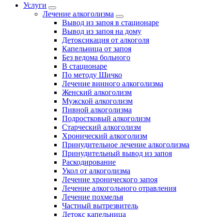
Услуги
Лечение алкоголизма
Вывод из запоя в стационаре
Вывод из запоя на дому
Детоксикация от алкоголя
Капельница от запоя
Без ведома больного
В стационаре
По методу Шичко
Лечение винного алкоголизма
Женский алкоголизм
Мужской алкоголизм
Пивной алкоголизма
Подростковый алкоголизм
Старческий алкоголизм
Хронический алкоголизм
Принудительное лечение алкоголизма
Принудительный вывод из запоя
Раскодирование
Укол от алкоголизма
Лечение хронического запоя
Лечение алкогольного отравления
Лечение похмелья
Частный вытрезвитель
Детокс капельница