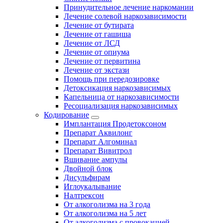
Принудительное лечение наркомании
Лечение солевой наркозависимости
Лечение от бутирата
Лечение от гашиша
Лечение от ЛСД
Лечение от опиума
Лечение от первитина
Лечение от экстази
Помощь при передозировке
Детоксикация наркозависимых
Капельница от наркозависимости
Ресоциализация наркозависимых
Кодирование
Имплантация Продетоксоном
Препарат Аквилонг
Препарат Алгоминал
Препарат Вивитрол
Вшивание ампулы
Двойной блок
Дисульфирам
Иглоукалывание
Налтрексон
От алкоголизма на 3 года
От алкоголизма на 5 лет
От алкоголизма с провокацией