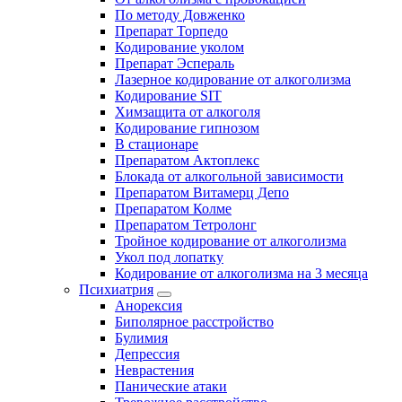
По методу Довженко
Препарат Торпедо
Кодирование уколом
Препарат Эспераль
Лазерное кодирование от алкоголизма
Кодирование SIT
Химзащита от алкоголя
Кодирование гипнозом
В стационаре
Препаратом Актоплекс
Блокада от алкогольной зависимости
Препаратом Витамерц Депо
Препаратом Колме
Препаратом Тетролонг
Тройное кодирование от алкоголизма
Укол под лопатку
Кодирование от алкоголизма на 3 месяца
Психиатрия
Анорексия
Биполярное расстройство
Булимия
Депрессия
Неврастения
Панические атаки