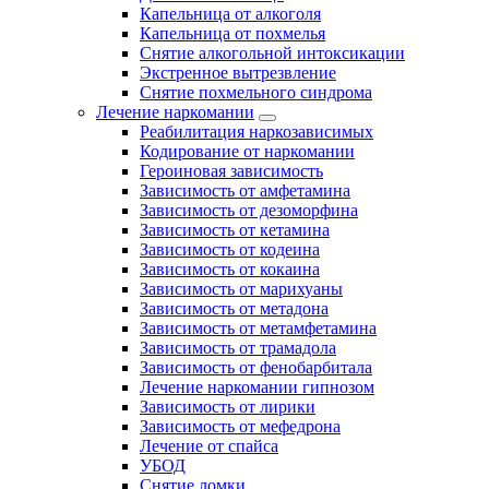
Капельница от алкоголя
Капельница от похмелья
Снятие алкогольной интоксикации
Экстренное вытрезвление
Снятие похмельного синдрома
Лечение наркомании
Реабилитация наркозависимых
Кодирование от наркомании
Героиновая зависимость
Зависимость от амфетамина
Зависимость от дезоморфина
Зависимость от кетамина
Зависимость от кодеина
Зависимость от кокаина
Зависимость от марихуаны
Зависимость от метадона
Зависимость от метамфетамина
Зависимость от трамадола
Зависимость от фенобарбитала
Лечение наркомании гипнозом
Зависимость от лирики
Зависимость от мефедрона
Лечение от спайса
УБОД
Снятие ломки