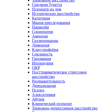
Тревожное расстройство
Синдром Туретта
Психиатр на дом
Истерические расстройства
Кататония
Мания преследования
Паранойя
Социопатия
Аменция
Галлюцинации
Деменция
Клаустрофобия
Сонливость
Гипомания
Ипохондрия
ОКР
Посттравматическое стрессовое
расстройство
Раздражительность
Дереализация
Психоз
Алекситимия
Абулия
Клинический психолог
Тревожно-депрессивное расстройство