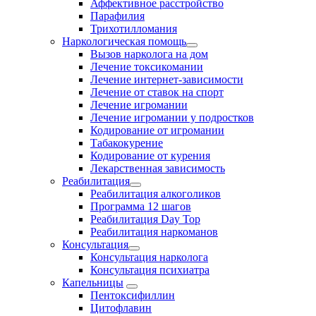
Аффективное расстройство
Парафилия
Трихотилломания
Наркологическая помощь
Вызов нарколога на дом
Лечение токсикомании
Лечение интернет-зависимости
Лечение от ставок на спорт
Лечение игромании
Лечение игромании у подростков
Кодирование от игромании
Табакокурение
Кодирование от курения
Лекарственная зависимость
Реабилитация
Реабилитация алкоголиков
Программа 12 шагов
Реабилитация Day Top
Реабилитация наркоманов
Консультация
Консультация нарколога
Консультация психиатра
Капельницы
Пентоксифиллин
Цитофлавин