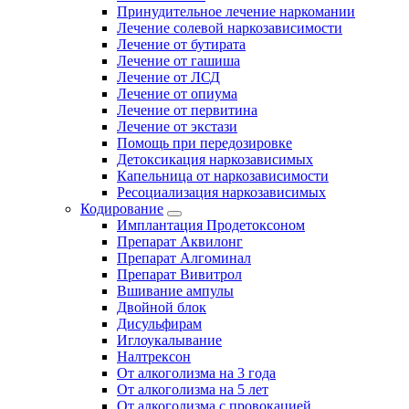
Принудительное лечение наркомании
Лечение солевой наркозависимости
Лечение от бутирата
Лечение от гашиша
Лечение от ЛСД
Лечение от опиума
Лечение от первитина
Лечение от экстази
Помощь при передозировке
Детоксикация наркозависимых
Капельница от наркозависимости
Ресоциализация наркозависимых
Кодирование
Имплантация Продетоксоном
Препарат Аквилонг
Препарат Алгоминал
Препарат Вивитрол
Вшивание ампулы
Двойной блок
Дисульфирам
Иглоукалывание
Налтрексон
От алкоголизма на 3 года
От алкоголизма на 5 лет
От алкоголизма с провокацией