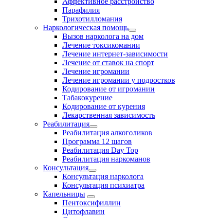
Аффективное расстройство
Парафилия
Трихотилломания
Наркологическая помощь
Вызов нарколога на дом
Лечение токсикомании
Лечение интернет-зависимости
Лечение от ставок на спорт
Лечение игромании
Лечение игромании у подростков
Кодирование от игромании
Табакокурение
Кодирование от курения
Лекарственная зависимость
Реабилитация
Реабилитация алкоголиков
Программа 12 шагов
Реабилитация Day Top
Реабилитация наркоманов
Консультация
Консультация нарколога
Консультация психиатра
Капельницы
Пентоксифиллин
Цитофлавин