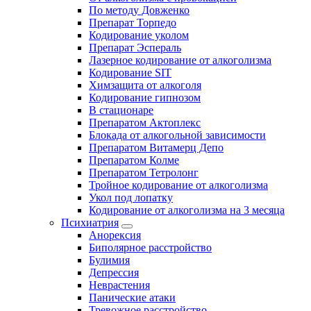
По методу Довженко
Препарат Торпедо
Кодирование уколом
Препарат Эспераль
Лазерное кодирование от алкоголизма
Кодирование SIT
Химзащита от алкоголя
Кодирование гипнозом
В стационаре
Препаратом Актоплекс
Блокада от алкогольной зависимости
Препаратом Витамерц Депо
Препаратом Колме
Препаратом Тетролонг
Тройное кодирование от алкоголизма
Укол под лопатку
Кодирование от алкоголизма на 3 месяца
Психиатрия
Анорексия
Биполярное расстройство
Булимия
Депрессия
Неврастения
Панические атаки
Тревожное расстройство