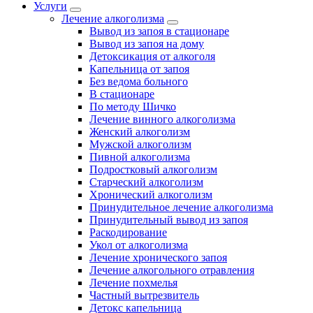
Услуги
Лечение алкоголизма
Вывод из запоя в стационаре
Вывод из запоя на дому
Детоксикация от алкоголя
Капельница от запоя
Без ведома больного
В стационаре
По методу Шичко
Лечение винного алкоголизма
Женский алкоголизм
Мужской алкоголизм
Пивной алкоголизма
Подростковый алкоголизм
Старческий алкоголизм
Хронический алкоголизм
Принудительное лечение алкоголизма
Принудительный вывод из запоя
Раскодирование
Укол от алкоголизма
Лечение хронического запоя
Лечение алкогольного отравления
Лечение похмелья
Частный вытрезвитель
Детокс капельница