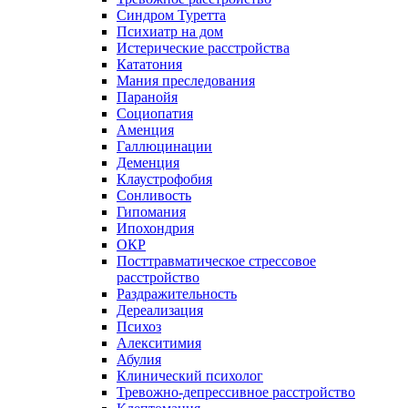
Синдром Туретта
Психиатр на дом
Истерические расстройства
Кататония
Мания преследования
Паранойя
Социопатия
Аменция
Галлюцинации
Деменция
Клаустрофобия
Сонливость
Гипомания
Ипохондрия
ОКР
Посттравматическое стрессовое
расстройство
Раздражительность
Дереализация
Психоз
Алекситимия
Абулия
Клинический психолог
Тревожно-депрессивное расстройство