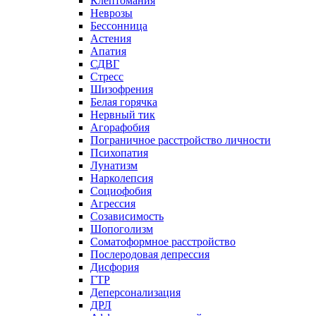
Клептомания
Неврозы
Бессонница
Астения
Апатия
СДВГ
Стресс
Шизофрения
Белая горячка
Нервный тик
Агорафобия
Пограничное расстройство личности
Психопатия
Лунатизм
Нарколепсия
Социофобия
Агрессия
Созависимость
Шопоголизм
Соматоформное расстройство
Послеродовая депрессия
Дисфория
ГТР
Деперсонализация
ДРЛ