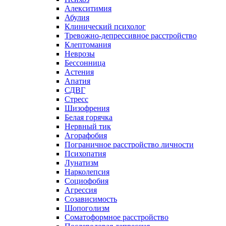
Алекситимия
Абулия
Клинический психолог
Тревожно-депрессивное расстройство
Клептомания
Неврозы
Бессонница
Астения
Апатия
СДВГ
Стресс
Шизофрения
Белая горячка
Нервный тик
Агорафобия
Пограничное расстройство личности
Психопатия
Лунатизм
Нарколепсия
Социофобия
Агрессия
Созависимость
Шопоголизм
Соматоформное расстройство