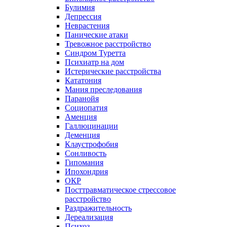
Булимия
Депрессия
Неврастения
Панические атаки
Тревожное расстройство
Синдром Туретта
Психиатр на дом
Истерические расстройства
Кататония
Мания преследования
Паранойя
Социопатия
Аменция
Галлюцинации
Деменция
Клаустрофобия
Сонливость
Гипомания
Ипохондрия
ОКР
Посттравматическое стрессовое
расстройство
Раздражительность
Дереализация
Психоз