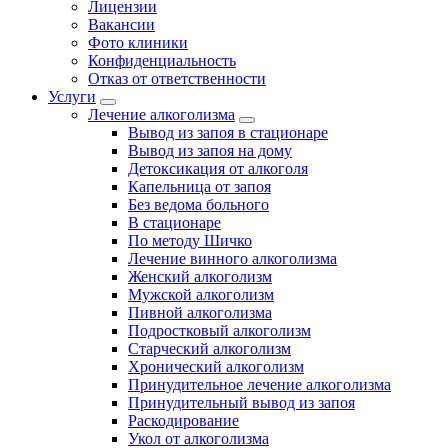
Лицензии
Вакансии
Фото клиники
Конфиденциальность
Отказ от ответственности
Услуги
Лечение алкоголизма
Вывод из запоя в стационаре
Вывод из запоя на дому
Детоксикация от алкоголя
Капельница от запоя
Без ведома больного
В стационаре
По методу Шичко
Лечение винного алкоголизма
Женский алкоголизм
Мужской алкоголизм
Пивной алкоголизма
Подростковый алкоголизм
Старческий алкоголизм
Хронический алкоголизм
Принудительное лечение алкоголизма
Принудительный вывод из запоя
Раскодирование
Укол от алкоголизма