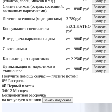
(спайсов, солей, миксов и т.д.)
услугу
Снятие психоза (острых состояний,
Заказать
от 1 890₽ руб
вызванных наркотиками)
услугу
Заказать
Лечение ксеноном (медицинским)
3 780руб
услугу
БЕСПЛАТНО
Заказать
Консультация специалиста
руб
услугу
Заказать
Выезд врача-нарколога на дом
от 1 980₽ руб
услугу
Заказать
Снятие ломки
от 1 980₽ руб
услугу
Заказать
Капельница от наркотиков
от 2 250₽ руб
услугу
Детоксикация от наркотиков в
Заказать
от 1 980₽ руб
стационаре
услугу
Получите помощь сейчас — платите потом!
0%
Рассрочка
0₽
Первый платеж
3/6/12
Месяцев
Беспроцентная рассрочка
на все услуги клиники
Узнать подробнее