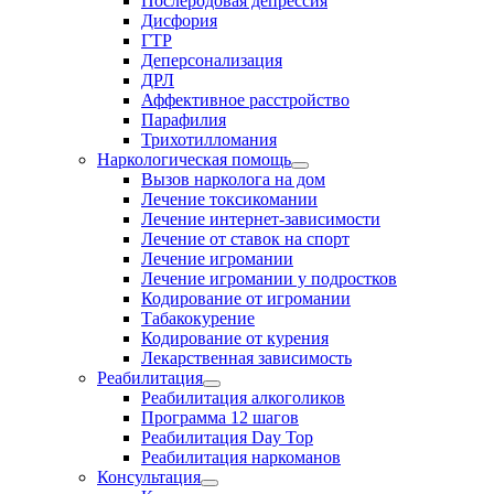
Послеродовая депрессия
Дисфория
ГТР
Деперсонализация
ДРЛ
Аффективное расстройство
Парафилия
Трихотилломания
Наркологическая помощь
Вызов нарколога на дом
Лечение токсикомании
Лечение интернет-зависимости
Лечение от ставок на спорт
Лечение игромании
Лечение игромании у подростков
Кодирование от игромании
Табакокурение
Кодирование от курения
Лекарственная зависимость
Реабилитация
Реабилитация алкоголиков
Программа 12 шагов
Реабилитация Day Top
Реабилитация наркоманов
Консультация