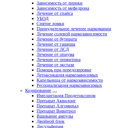
Зависимость от лирики
Зависимость от мефедрона
Лечение от спайса
УБОД
Снятие ломки
Принудительное лечение наркомании
Лечение солевой наркозависимости
Лечение от бутирата
Лечение от гашиша
Лечение от ЛСД
Лечение от опиума
Лечение от первитина
Лечение от экстази
Помощь при передозировке
Детоксикация наркозависимых
Капельница от наркозависимости
Ресоциализация наркозависимых
Кодирование
Имплантация Продетоксоном
Препарат Аквилонг
Препарат Алгоминал
Препарат Вивитрол
Вшивание ампулы
Двойной блок
Дисульфирам