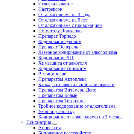
Иглоукалывание
Налтрексон
От алкоголизма на 3 года
От алкоголизма на 5 лет
От алкоголизма с провокацией
По методу Довженко
Препарат Торпедо
Кодирование уколом
Препарат Эспераль
Лазерное кодирование от алкоголизма
Кодирование SIT
Химзащита от алкоголя
Кодирование гипнозом
В стационаре
Препаратом Актоплекс
Блокада от алкогольной зависимости
Препаратом Витамерц Депо
Препаратом Колме
Препаратом Тетролонг
Тройное кодирование от алкоголизма
Укол под лопатку
Кодирование от алкоголизма на 3 месяца
Психиатрия
Анорексия
Биполярное расстройство