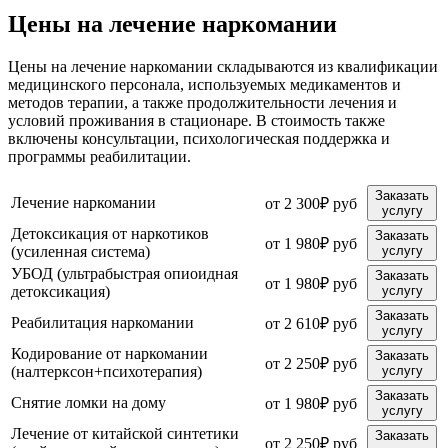
Цены на лечение наркомании
Цены на лечение наркомании складываются из квалификации
медицинского персонала, используемых медикаментов и
методов терапии, а также продолжительности лечения и
условий проживания в стационаре. В стоимость также
включены консультации, психологическая поддержка и
программы реабилитации.
Заказать
Лечение наркомании
от 2 300₽ руб
услугу
Детоксикация от наркотиков
Заказать
от 1 980₽ руб
(усиленная система)
услугу
УБОД (ультрабыстрая опиоидная
Заказать
от 1 980₽ руб
детоксикация)
услугу
Заказать
Реабилитация наркомании
от 2 610₽ руб
услугу
Кодирование от наркомании
Заказать
от 2 250₽ руб
(налтерксон+психотерапия)
услугу
Заказать
Снятие ломки на дому
от 1 980₽ руб
услугу
Лечение от китайской синтетики
Заказать
от 2 250₽ руб