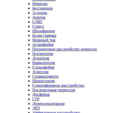
Неврозы
Бессонница
Астения
Апатия
СДВГ
Стресс
Шизофрения
Белая горячка
Нервный тик
Агорафобия
Пограничное расстройство личности
Психопатия
Лунатизм
Нарколепсия
Социофобия
Агрессия
Созависимость
Шопоголизм
Соматоформное расстройство
Послеродовая депрессия
Дисфория
ГТР
Деперсонализация
ДРЛ
Аффективное расстройство