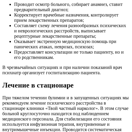
Проводит осмотр больного, собирает анамнез, ставит
предварительный диагноз;
Корректирует врачебные назначения, контролирует
прием лекарственных препаратов;
Составляет схему лечения разнообразных психических
и неврологических расстройств, выписывает
рецептурные лекарственные препараты;
Оказывает экстренную медицинскую помощь при
панических атаках, неврозах, психозах;
Предоставляет консультации не только пациенту, но и
его родственникам.
Дежурный нарколог
В чрезвычайных ситуациях и при наличии показаний врач
психиатр организует госпитализацию пациента.
Здравствуйте! Готова помочь
вам. Напишите мне, если у
Лечение в стационаре
вас появятся вопросы.
При тяжелом течении булимии и в запущенных ситуациях мы
рекомендуем лечение психического расстройства в
стационаре клиники «Твой частный нарколог». В этом случае
больной круглосуточно находится под наблюдением
медицинского персонала. Для стабилизации его состояния
используется инфузионная терапия, внутривенные и
внутримышечные инъекции. Проводится систематическая