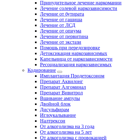
Принудительное лечение наркомании
Лечение солевой наркозависимости
Лечение от бутирата
Лечение от гашиша
Лечение от ЛСД
Лечение от опиума
Лечение от первитина
Лечение от экстази
Помощь при передозировке
Детоксикация наркозависимых
Капельница от наркозависимости
Ресоциализация наркозависимых
Кодирование
Имплантация Продетоксоном
Препарат Аквилонг
Препарат Алгоминал
Препарат Вивитрол
Вшивание ампулы
Двойной блок
Дисульфирам
Иглоукалывание
Налтрексон
От алкоголизма на 3 года
От алкоголизма на 5 лет
От алкоголизма с провокацией