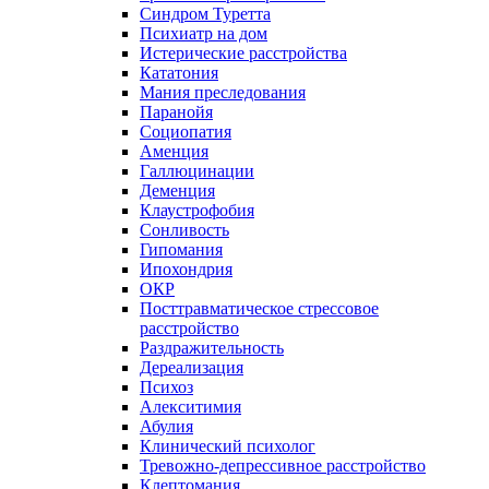
Синдром Туретта
Психиатр на дом
Истерические расстройства
Кататония
Мания преследования
Паранойя
Социопатия
Аменция
Галлюцинации
Деменция
Клаустрофобия
Сонливость
Гипомания
Ипохондрия
ОКР
Посттравматическое стрессовое
расстройство
Раздражительность
Дереализация
Психоз
Алекситимия
Абулия
Клинический психолог
Тревожно-депрессивное расстройство
Клептомания