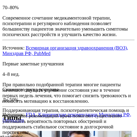
70–80%
Современное сочетание медикаментозной терапии,
психотерапии и регулярного наблюдения позволяет
большинству пациентов значительно уменьшить симптомы
психических расстройств и улучшить качество жизни.
Источник:
Всемирная организация здравоохранения (ВОЗ),
Минздрав РФ, PubMed
Первые заметные улучшения
4–8 нед.
При правильно подобранной терапии многие пациенты
Снижение риска рецидива
начинают ощущать улучшение состояния уже в течение
первых недель лечения, что помогает снизить тревожность и
До 50%
повысить мотивацию к восстановлению.
Поддерживающая терапия, психотерапевтическая помощь и
Источник:
FDA, Клинические рекомендации Минздрава РФ,
соблюдение рекомендаций врача помогают существенно
Типы
Drugs.com
уменьшить вероятность повторных обострений и
поддерживать стабильное состояние в долгосрочной
перспективе.