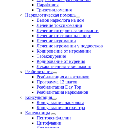
Парафилия
Трихотилломания
Наркологическая помощь
Вызов нарколога на дом
Лечение токсикомании
Лечение интернет-зависимости
Лечение от ставок на спорт
Лечение игромании
Лечение игромании у подростков
Кодирование от игромании
Табакокурение
Кодирование от курения
Лекарственная зависимость
Реабилитация
Реабилитация алкоголиков
Программа 12 шагов
Реабилитация Day Top
Реабилитация наркоманов
Консультация
Консультация нарколога
Консультация психиатра
Капельницы
Пентоксифиллин
Цитофлавин