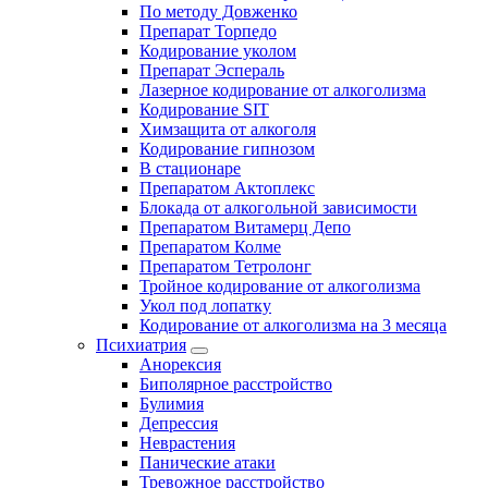
По методу Довженко
Препарат Торпедо
Кодирование уколом
Препарат Эспераль
Лазерное кодирование от алкоголизма
Кодирование SIT
Химзащита от алкоголя
Кодирование гипнозом
В стационаре
Препаратом Актоплекс
Блокада от алкогольной зависимости
Препаратом Витамерц Депо
Препаратом Колме
Препаратом Тетролонг
Тройное кодирование от алкоголизма
Укол под лопатку
Кодирование от алкоголизма на 3 месяца
Психиатрия
Анорексия
Биполярное расстройство
Булимия
Депрессия
Неврастения
Панические атаки
Тревожное расстройство