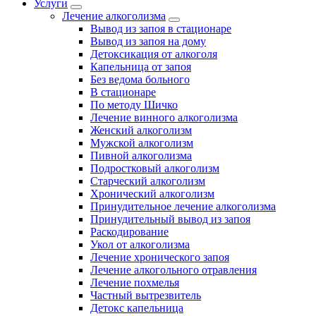
Услуги
Лечение алкоголизма
Вывод из запоя в стационаре
Вывод из запоя на дому
Детоксикация от алкоголя
Капельница от запоя
Без ведома больного
В стационаре
По методу Шичко
Лечение винного алкоголизма
Женский алкоголизм
Мужской алкоголизм
Пивной алкоголизма
Подростковый алкоголизм
Старческий алкоголизм
Хронический алкоголизм
Принудительное лечение алкоголизма
Принудительный вывод из запоя
Раскодирование
Укол от алкоголизма
Лечение хронического запоя
Лечение алкогольного отравления
Лечение похмелья
Частный вытрезвитель
Детокс капельница