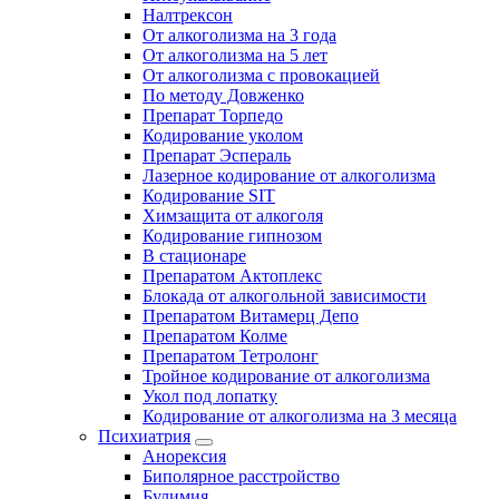
Налтрексон
От алкоголизма на 3 года
От алкоголизма на 5 лет
От алкоголизма с провокацией
По методу Довженко
Препарат Торпедо
Кодирование уколом
Препарат Эспераль
Лазерное кодирование от алкоголизма
Кодирование SIT
Химзащита от алкоголя
Кодирование гипнозом
В стационаре
Препаратом Актоплекс
Блокада от алкогольной зависимости
Препаратом Витамерц Депо
Препаратом Колме
Препаратом Тетролонг
Тройное кодирование от алкоголизма
Укол под лопатку
Кодирование от алкоголизма на 3 месяца
Психиатрия
Анорексия
Биполярное расстройство
Булимия