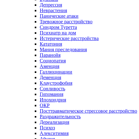
Депрессия
Неврастения
Панические атаки
Тревожное расстройство
Синдром Туретта
Психиатр на дом
Истерические расстройства
Кататония
Мания преследования
Паранойя
Социопатия
Аменция
Галлюцинации
Деменция
Клаустрофобия
Сонливость
Гипомания
Ипохондрия
ОКР
Посттравматическое стрессовое расстройство
Раздражительность
Дереализация
Психоз
Алекситимия
Абулия