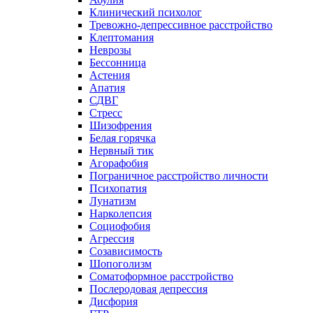
Клинический психолог
Тревожно-депрессивное расстройство
Клептомания
Неврозы
Бессонница
Астения
Апатия
СДВГ
Стресс
Шизофрения
Белая горячка
Нервный тик
Агорафобия
Пограничное расстройство личности
Психопатия
Лунатизм
Нарколепсия
Социофобия
Агрессия
Созависимость
Шопоголизм
Соматоформное расстройство
Послеродовая депрессия
Дисфория