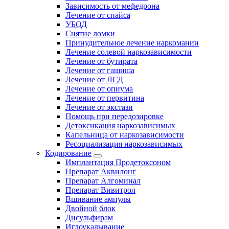
Зависимость от мефедрона
Лечение от спайса
УБОД
Снятие ломки
Принудительное лечение наркомании
Лечение солевой наркозависимости
Лечение от бутирата
Лечение от гашиша
Лечение от ЛСД
Лечение от опиума
Лечение от первитина
Лечение от экстази
Помощь при передозировке
Детоксикация наркозависимых
Капельница от наркозависимости
Ресоциализация наркозависимых
Кодирование
Имплантация Продетоксоном
Препарат Аквилонг
Препарат Алгоминал
Препарат Вивитрол
Вшивание ампулы
Двойной блок
Дисульфирам
Иглоукалывание